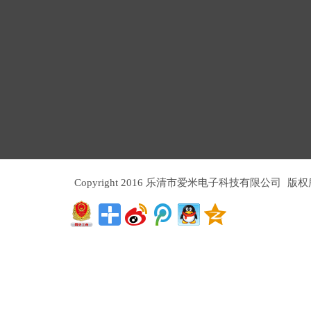
Copyright 2016 乐清市爱米电子科技有限公司
版权所有