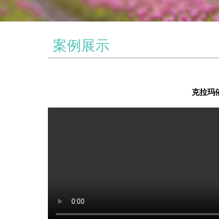
案例展示
克拉玛