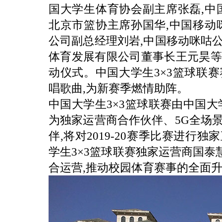
国大学生体育协会副主席张磊,中
北京市篮协主席孙国华,中国移动
公司副总经理刘岩,中国移动咪咕公
体育发展有限公司董事长王元昊等
动仪式。中国大学生3×3篮球联
唱歌曲,为新赛季燃情助阵。
中国大学生3×3篮球联赛由中国大
为独家运营商合作伙伴、5G全场
伴,将对2019-20赛季比赛进行
学生3×3篮球联赛独家运营商国泰
合运营,推动校园体育赛事的全面