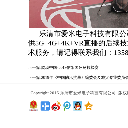
乐清市爱米电子科技有限公司
供5G+4G+4K+VR直播的后
术服务，请记得联系我们：13587
上一篇:韵动中国·2019信阳国际马拉松赛
下一篇:2019年《中国防汛抗旱》编委会及减灾专业委员
Copyright 2016 乐清市爱米电子科技有限公司
版权所有