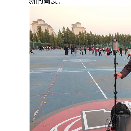
新的高度。